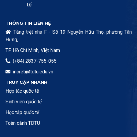
tế
THÔNG TIN LIÊN HỆ
Tầng trệt nhà F - Số 19 Nguyễn Hữu Thọ, phường Tân

Hưng,
TP. Hồ Chí Minh, Việt Nam
(+84) 2837-755-055

increti@tdtu.edu.vn

TRUY CẬP NHANH
Hợp tác quốc tế
Sinh viên quốc tế
Học tập quốc tế
Toàn cảnh TDTU