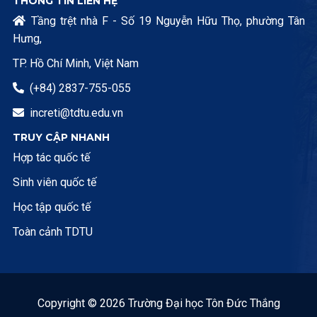
THÔNG TIN LIÊN HỆ
Tầng trệt nhà F - Số 19 Nguyễn Hữu Thọ, phường Tân

Hưng,
TP. Hồ Chí Minh, Việt Nam
(+84) 2837-755-055

increti@tdtu.edu.vn

TRUY CẬP NHANH
Hợp tác quốc tế
Sinh viên quốc tế
Học tập quốc tế
Toàn cảnh TDTU
Copyright © 2026 Trường Đại học Tôn Đức Thắng