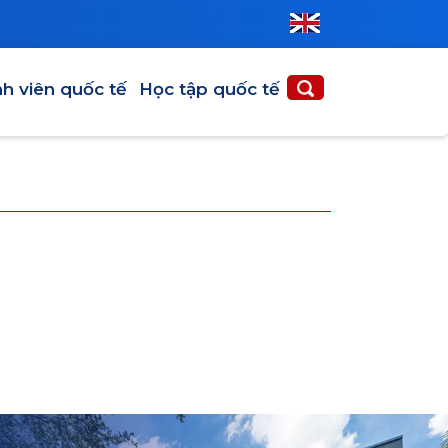
N QUỐC TẾ
HỌC TẬP QUỐC TẾ
nh viên quốc tế
Học tập quốc tế