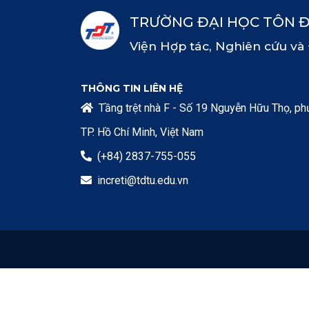
TRƯỜNG ĐẠI HỌC TÔN 
Viện Hợp tác, Nghiên cứu và
THÔNG TIN LIÊN HỆ
Tầng trệt nhà F - Số 19 Nguyễn Hữu Thọ, p

TP. Hồ Chí Minh, Việt Nam
(+84) 2837-755-055

increti@tdtu.edu.vn
