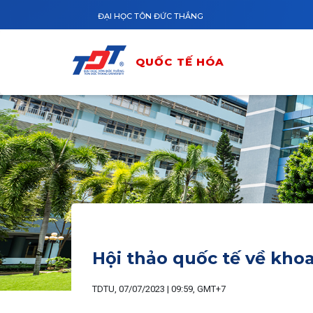
Nhảy đến nội dung
ĐẠI HỌC TÔN ĐỨC THẮNG
QUỐC TẾ HÓA
Hội thảo quốc tế về kho
TDTU, 07/07/2023 | 09:59, GMT+7