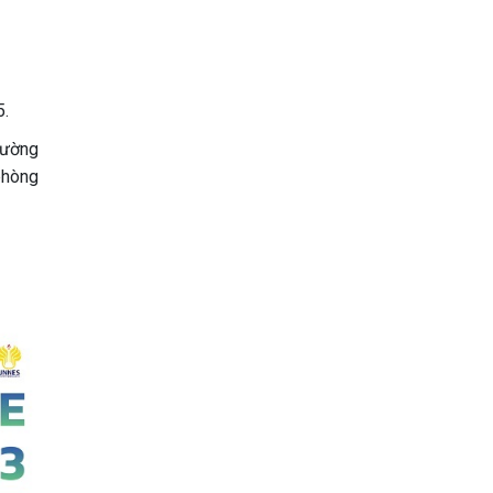
5.
rường
phòng