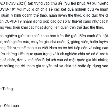
023 (ICSS 2023) tập trung vào chủ đề
“Sự hồi phục và xu hướn
COVID-19”
với mục đích chia sẻ các kết quả nghiên cứu về nhữ
uản lý kinh doanh thể thao, huấn luyện thể thao, giáo dục thể ch
i dịch COVID-19 nhằm đóng góp các cơ sở lý thuyết cũng như các 
ong việc triển khai các hoạt động liên quan đến thể dục thể thao.
kinh nghiệm giữa các nhà khoa học trên thế giới. Bên cạnh đó, hộ
, nhà nghiên cứu, chuyên gia, nhà quản lý, giảng viên, huấn luyện
ng lĩnh vực thể thao của Việt Nam có cơ hội tiếp cận và nâng cao
nữa, những kiến thức quan trọng và kinh nghiệm chia sẻ có được t
c cá nhân, đơn vị mà còn là lợi ích của cả một quốc gia khi nhữn
c những người tham gia truyền tải và chia sẻ hoặc áp dụng vào
c Thắng;
 - Đài Loan;