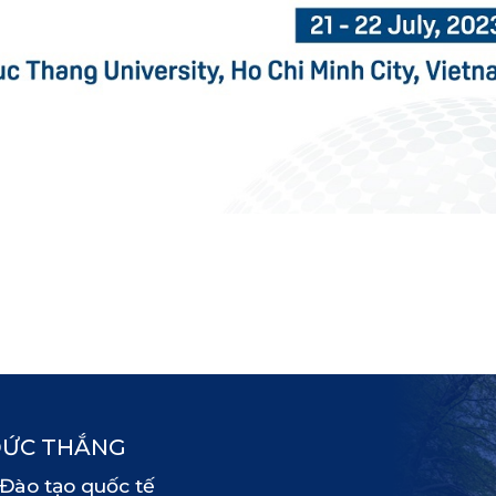
ĐỨC THẮNG
 Đào tạo quốc tế