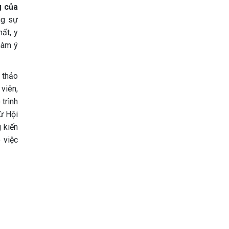
g của
ng sự
ất, y
hàm ý
i thảo
 viên,
 trình
ừ Hội
g kiến
 việc