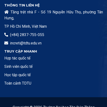
THÔNG TIN LIÊN HỆ
Tầng trệt nhà F - Số 19 Nguyễn Hữu Thọ, phường Tân

Hưng,
TP. Hồ Chí Minh, Việt Nam
(+84) 2837-755-055

increti@tdtu.edu.vn

TRUY CẬP NHANH
Hợp tác quốc tế
Sinh viên quốc tế
Học tập quốc tế
Toàn cảnh TDTU