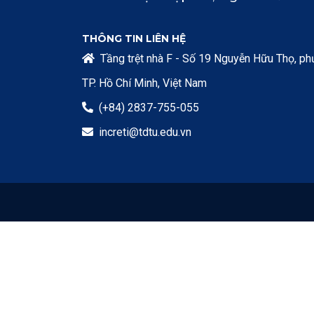
THÔNG TIN LIÊN HỆ
Tầng trệt nhà F - Số 19 Nguyễn Hữu Thọ, p

TP. Hồ Chí Minh, Việt Nam
(+84) 2837-755-055

increti@tdtu.edu.vn
