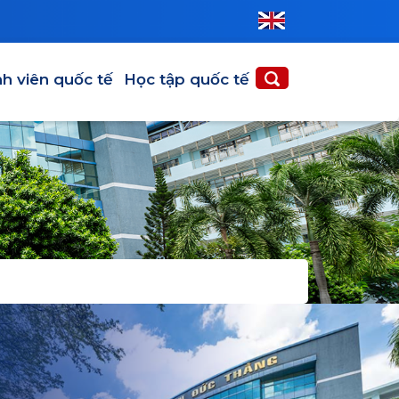
N QUỐC TẾ
HỌC TẬP QUỐC TẾ
nh viên quốc tế
Học tập quốc tế