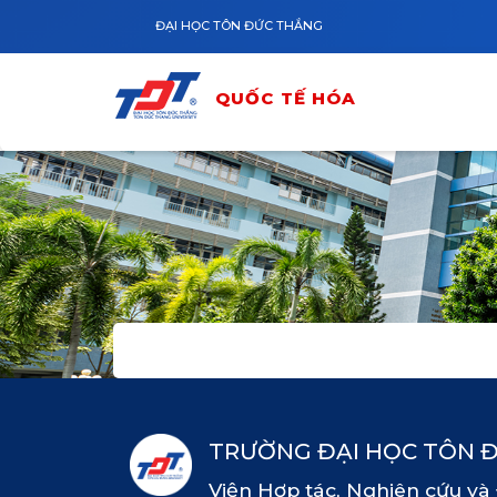
Nhảy đến nội dung
QUỐC TẾ HÓA
ĐẠI HỌC TÔN ĐỨC THẮNG
QUỐC TẾ HÓA
TRƯỜNG ĐẠI HỌC TÔN 
Viện Hợp tác, Nghiên cứu và