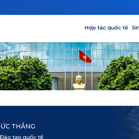
HỢP TÁC QUỐC TẾ
SINH VIÊ
Main navigation
Hợp tác quốc tế
Si
ĐỨC THẮNG
 Đào tạo quốc tế