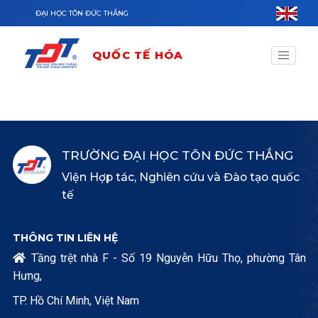
Nhảy đến nội dung
ĐẠI HỌC TÔN ĐỨC THẮNG
QUỐC TẾ HÓA
TRƯỜNG ĐẠI HỌC TÔN ĐỨC THẮNG
Viện Hợp tác, Nghiên cứu và Đào tạo quốc
tế
THÔNG TIN LIÊN HỆ
Tầng trệt nhà F - Số 19 Nguyễn Hữu Thọ, phường Tân

Hưng,
TP. Hồ Chí Minh, Việt Nam