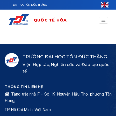
Nhảy đến nội dung
ĐẠI HỌC TÔN ĐỨC THẮNG
QUỐC TẾ HÓA
TRƯỜNG ĐẠI HỌC TÔN ĐỨC THẮNG
Viện Hợp tác, Nghiên cứu và Đào tạo quốc
tế
THÔNG TIN LIÊN HỆ
Tầng trệt nhà F - Số 19 Nguyễn Hữu Thọ, phường Tân

Hưng,
TP. Hồ Chí Minh, Việt Nam