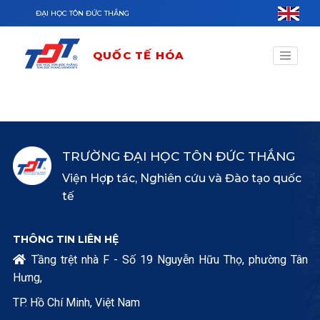
Nhảy đến nội dung
ĐẠI HỌC TÔN ĐỨC THẮNG
QUỐC TẾ HÓA
TRƯỜNG ĐẠI HỌC TÔN ĐỨC THẮNG
Viện Hợp tác, Nghiên cứu và Đào tạo quốc
tế
THÔNG TIN LIÊN HỆ
Tầng trệt nhà F - Số 19 Nguyễn Hữu Thọ, phường Tân

Hưng,
TP. Hồ Chí Minh, Việt Nam