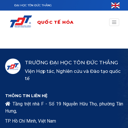
Nhảy đến nội dung
ĐẠI HỌC TÔN ĐỨC THẮNG
QUỐC TẾ HÓA
TRƯỜNG ĐẠI HỌC TÔN ĐỨC THẮNG
Viện Hợp tác, Nghiên cứu và Đào tạo quốc
tế
THÔNG TIN LIÊN HỆ
Tầng trệt nhà F - Số 19 Nguyễn Hữu Thọ, phường Tân

Hưng,
TP. Hồ Chí Minh, Việt Nam