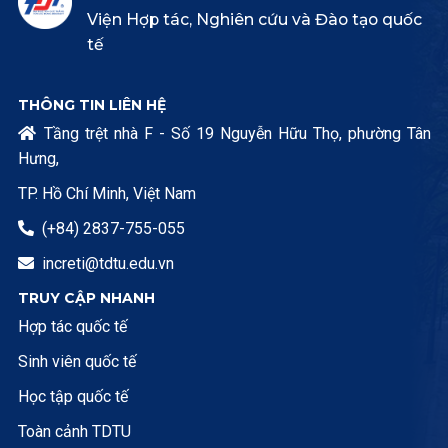
Viện Hợp tác, Nghiên cứu và Đào tạo quốc
tế
THÔNG TIN LIÊN HỆ
Tầng trệt nhà F - Số 19 Nguyễn Hữu Thọ, phường Tân

Hưng,
TP. Hồ Chí Minh, Việt Nam
(+84) 2837-755-055

increti@tdtu.edu.vn

TRUY CẬP NHANH
Hợp tác quốc tế
Sinh viên quốc tế
Học tập quốc tế
Toàn cảnh TDTU