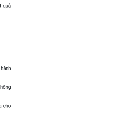
t quả
 hành
không
a cho