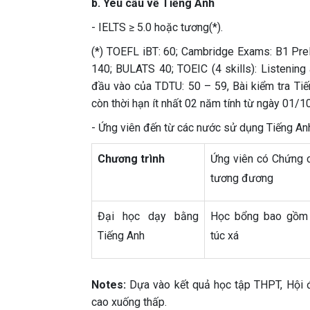
b. Yêu cầu về Tiếng Anh
- IELTS ≥ 5.0 hoặc tương(*).
(*) TOEFL iBT: 60; Cambridge Exams: B1 Pre
140; BULATS 40; TOEIC (4 skills): Listening
đầu vào của TDTU: 50 – 59, Bài kiểm tra Tiế
còn thời hạn ít nhất 02 năm tính từ ngày 01/
- Ứng viên đến từ các nước sử dụng Tiếng Anh
Chương trình
Ứng viên có Chứng c
tương đương
Đại học dạy bằng
Học bổng bao gồm 
Tiếng Anh
túc xá
Notes:
Dựa vào kết quả học tập THPT, Hội đ
cao xuống thấp.