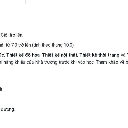
iỏi trở lên.
từ 7.0 trở lên (tính theo thang 10.0).
úc
,
Thiết kế đồ họa
,
Thiết kế nội thất
,
Thiết kế thời trang
và
hi năng khiếu của Nhà trường trước khi vào học. Tham khảo về bà
nh
g đương.