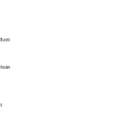
 được
 hoàn
t.