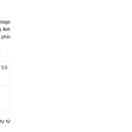
ntage
g Anh
 phải
.
 5.0
tự từ