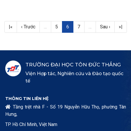
Pagination
First page
Trang trước
Search
Trang hiện thời
Search
Next page
Last 
|«
‹ Trước
…
5
6
7
…
Sau ›
»|
TRƯỜNG ĐẠI HỌC TÔN ĐỨC THẮNG
Viện Hợp tác, Nghiên cứu và Đào tạo quốc
tế
THÔNG TIN LIÊN HỆ
Tầng trệt nhà F - Số 19 Nguyễn Hữu Thọ, phường Tân

Hưng,
TP. Hồ Chí Minh, Việt Nam