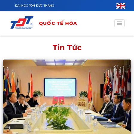
Nhảy đến nội dung
ĐẠI HỌC TÔN ĐỨC THẮNG
QUỐC TẾ HÓA
Tin Tức