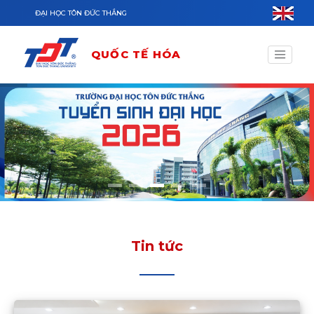
Nhảy đến nội dung
ĐẠI HỌC TÔN ĐỨC THẮNG
QUỐC TẾ HÓA
Tin tức