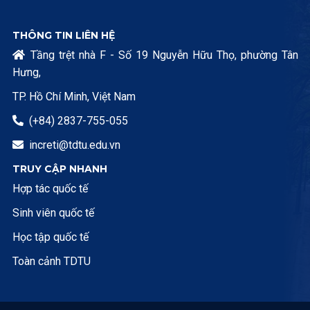
THÔNG TIN LIÊN HỆ
Tầng trệt nhà F - Số 19 Nguyễn Hữu Thọ, phường Tân

Hưng,
TP. Hồ Chí Minh, Việt Nam
(+84) 2837-755-055

increti@tdtu.edu.vn

TRUY CẬP NHANH
Hợp tác quốc tế
Sinh viên quốc tế
Học tập quốc tế
Toàn cảnh TDTU