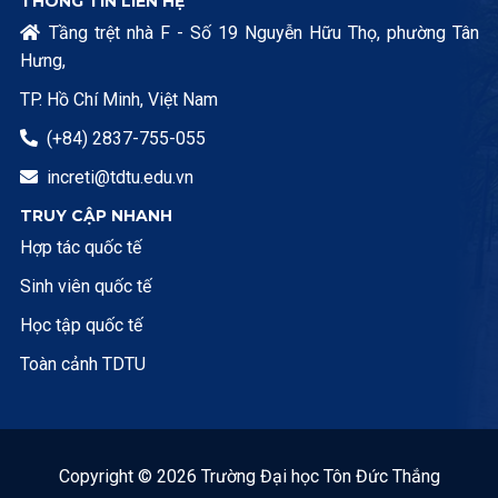
THÔNG TIN LIÊN HỆ
Tầng trệt nhà F - Số 19 Nguyễn Hữu Thọ, phường Tân

Hưng,
TP. Hồ Chí Minh, Việt Nam
(+84) 2837-755-055

increti@tdtu.edu.vn

TRUY CẬP NHANH
Hợp tác quốc tế
Sinh viên quốc tế
Học tập quốc tế
Toàn cảnh TDTU
Copyright © 2026 Trường Đại học Tôn Đức Thắng