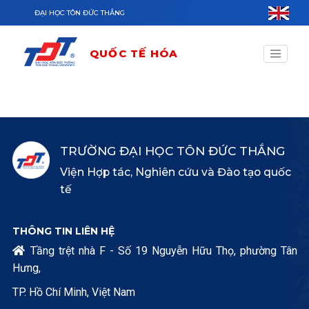
Nhảy đến nội dung
ĐẠI HỌC TÔN ĐỨC THẮNG
QUỐC TẾ HÓA
TRƯỜNG ĐẠI HỌC TÔN ĐỨC THẮNG
Viện Hợp tác, Nghiên cứu và Đào tạo quốc
tế
THÔNG TIN LIÊN HỆ
Tầng trệt nhà F - Số 19 Nguyễn Hữu Thọ, phường Tân

Hưng,
TP. Hồ Chí Minh, Việt Nam